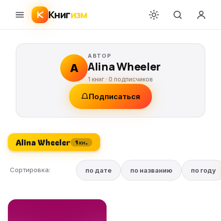
Книг
изм
АВТОР
Alina Wheeler
A
1 книг ·
0
подписчиков
Подписаться
Alina Wheeler
1 кн.
Сортировка:
по дате
по названию
по году