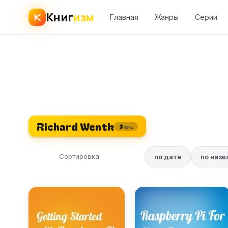
Книг
изм
Главная
Жанры
Серии
Richard Wentk
3 кн.
Сортировка:
по дате
по наз