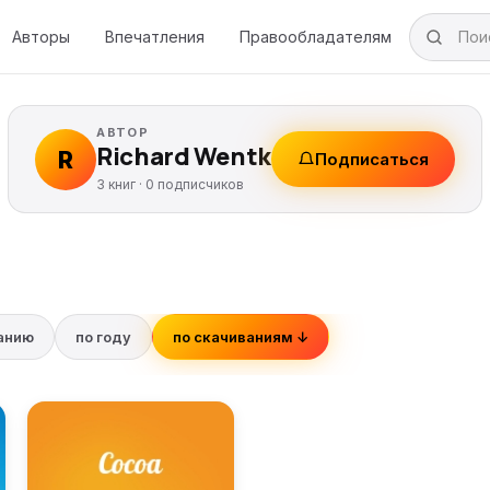
Авторы
Впечатления
Правообладателям
АВТОР
Richard Wentk
R
Подписаться
3 книг ·
0
подписчиков
ванию
по году
по скачиваниям ↓