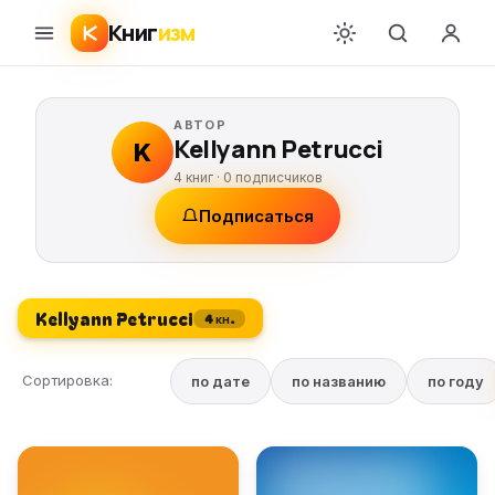
Книг
изм
АВТОР
Kellyann Petrucci
K
4 книг ·
0
подписчиков
Подписаться
Kellyann Petrucci
4 кн.
Сортировка:
по дате
по названию
по году