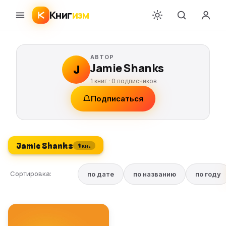
Книг
изм
АВТОР
Jamie Shanks
J
1 книг ·
0
подписчиков
Подписаться
Jamie Shanks
1 кн.
Сортировка:
по дате
по названию
по году