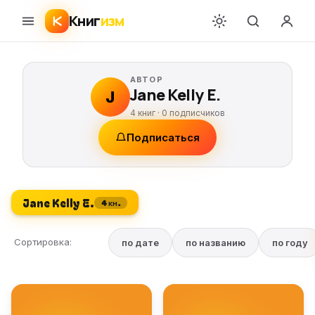
Книг
изм
АВТОР
Jane Kelly E.
J
4 книг ·
0
подписчиков
Подписаться
Jane Kelly E.
4 кн.
Сортировка:
по дате
по названию
по году