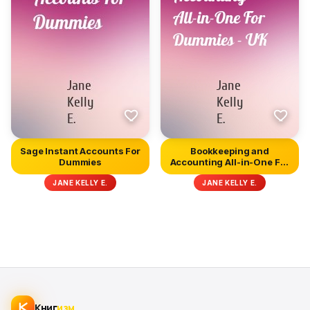
Sage Instant Accounts For
Bookkeeping and
Dummies
Accounting All-in-One For
Dummies...
JANE KELLY E.
JANE KELLY E.
Книг
изм