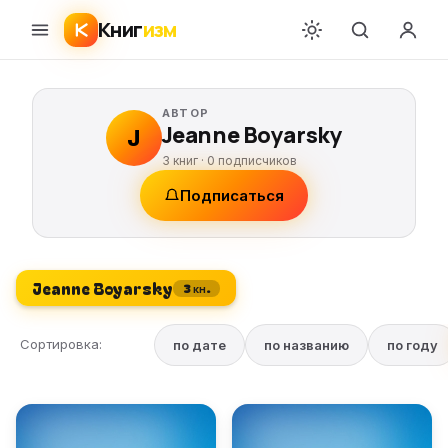
Книг
изм
АВТОР
Jeanne Boyarsky
J
3 книг ·
0
подписчиков
Подписаться
Jeanne Boyarsky
3 кн.
Сортировка:
по дате
по названию
по году