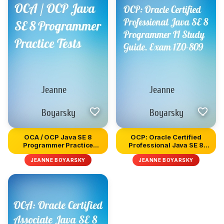
OCA / OCP Java SE 8
OCP: Oracle Certified
Programmer Practice
Professional Java SE 8
Tests
Progr...
JEANNE BOYARSKY
JEANNE BOYARSKY