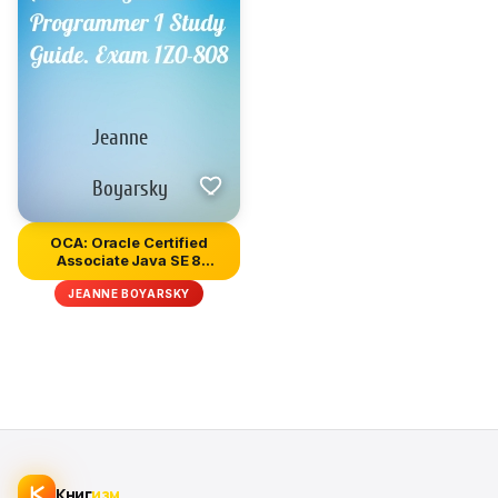
OCA: Oracle Certified
Associate Java SE 8
Programm...
JEANNE BOYARSKY
Книг
изм