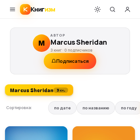
Книг
изм
АВТОР
Marcus Sheridan
M
3 книг ·
0
подписчиков
Подписаться
Marcus Sheridan
3 кн.
Сортировка:
по дате
по названию
по году