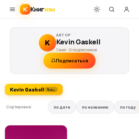
Книг
изм
АВТОР
Kevin Gaskell
K
1 книг ·
0
подписчиков
Подписаться
Kevin Gaskell
1 кн.
Сортировка:
по дате
по названию
по году