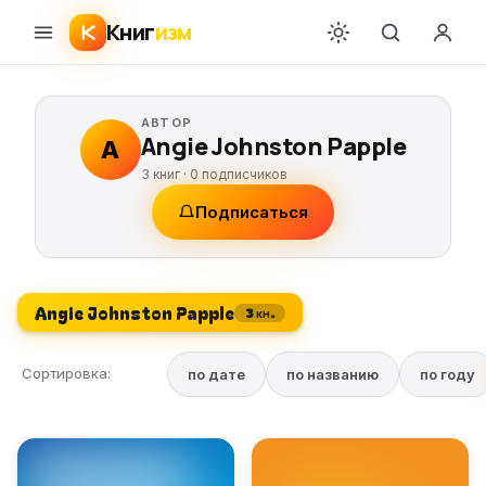
Книг
изм
АВТОР
Angie Johnston Papple
A
3 книг ·
0
подписчиков
Подписаться
Angie Johnston Papple
3 кн.
Сортировка:
по дате
по названию
по году