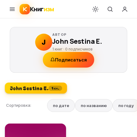
Книг
изм
АВТОР
John Sestina E.
J
1 книг ·
0
подписчиков
Подписаться
John Sestina E.
1 кн.
Сортировка:
по дате
по названию
по году