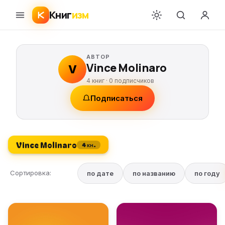
Книг
изм
АВТОР
Vince Molinaro
V
4 книг ·
0
подписчиков
Подписаться
Vince Molinaro
4 кн.
Сортировка:
по дате
по названию
по году