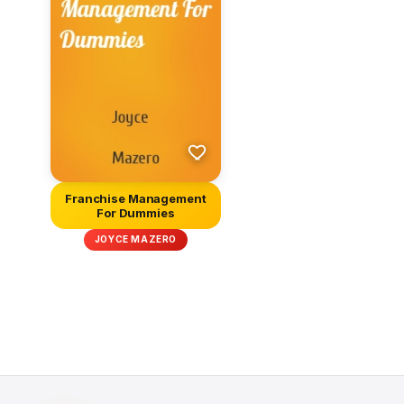
Franchise Management
For Dummies
JOYCE MAZERO