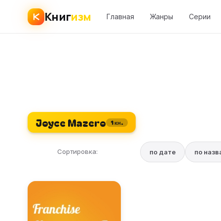
Книг
изм
Главная
Жанры
Серии
Joyce Mazero
1 кн.
Сортировка:
по дате
по наз