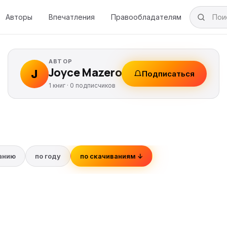
Авторы
Впечатления
Правообладателям
АВТОР
Joyce Mazero
J
Подписаться
1 книг ·
0
подписчиков
ванию
по году
по скачиваниям ↓