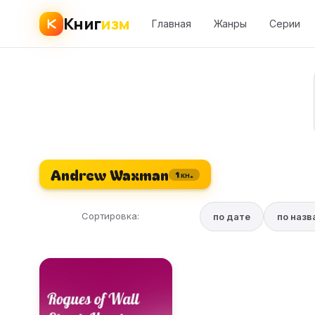
Книг
изм
Главная
Жанры
Серии
Andrew Waxman
1 кн.
Сортировка:
по дате
по наз