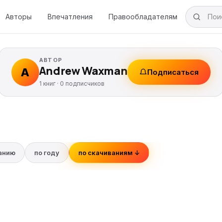
Авторы
Впечатления
Правообладателям
АВТОР
Andrew Waxman
A
Подписаться
1 книг ·
0
подписчиков
ванию
по году
по скачиваниям ↓