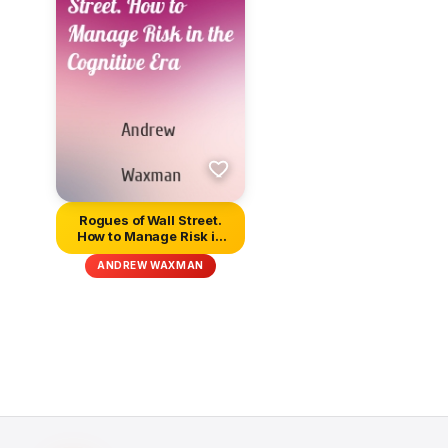
Rogues of Wall Street.
How to Manage Risk in
the C...
ANDREW WAXMAN