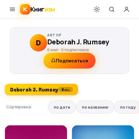
Книг
изм
АВТОР
Deborah J. Rumsey
D
6 книг ·
0
подписчиков
Подписаться
Deborah J. Rumsey
6 кн.
Сортировка:
по дате
по названию
по году