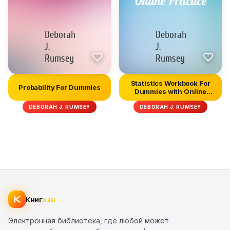
Statistics Workbook For
Probability For Dummies
Dummies with Online
Practi...
DEBORAH J. RUMSEY
DEBORAH J. RUMSEY
Книг
изм
Электронная библиотека, где любой может