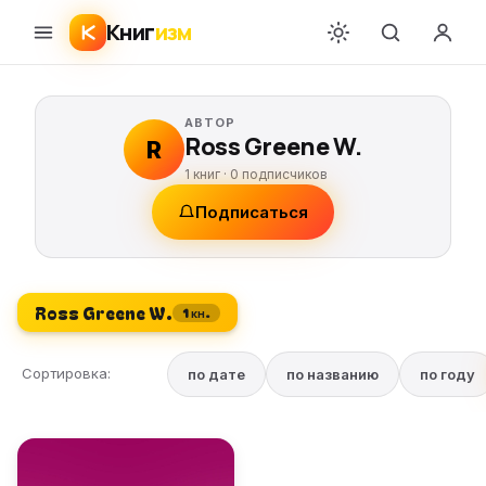
Книг
изм
АВТОР
Ross Greene W.
R
1 книг ·
0
подписчиков
Подписаться
Ross Greene W.
1 кн.
Сортировка:
по дате
по названию
по году