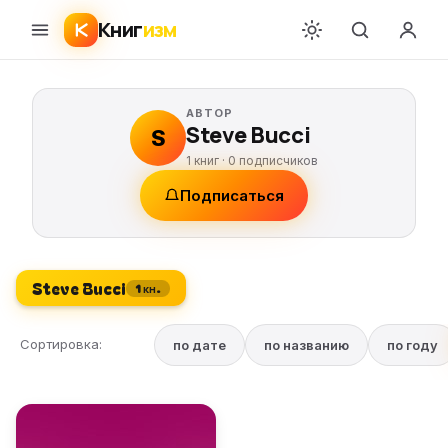
Книг
изм
АВТОР
Steve Bucci
S
1 книг ·
0
подписчиков
Подписаться
Steve Bucci
1 кн.
Сортировка:
по дате
по названию
по году