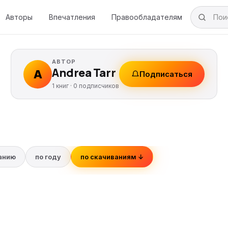
Авторы
Впечатления
Правообладателям
АВТОР
Andrea Tarr
A
Подписаться
1 книг ·
0
подписчиков
ванию
по году
по скачиваниям ↓