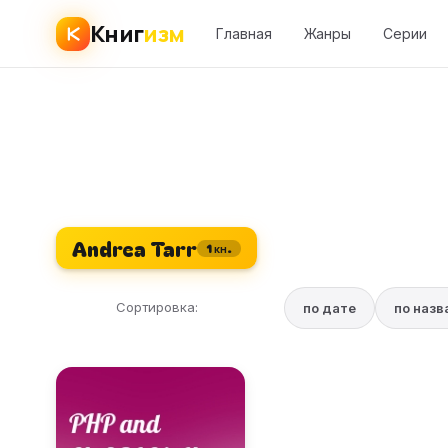
Книг
изм
Главная
Жанры
Серии
Andrea Tarr
1 кн.
Сортировка:
по дате
по наз