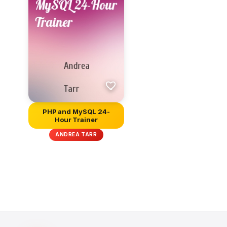
PHP and MySQL 24-
Hour Trainer
ANDREA TARR