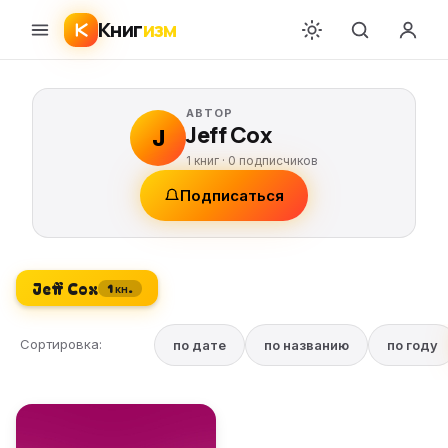
Книг
изм
АВТОР
Jeff Cox
J
1 книг ·
0
подписчиков
Подписаться
Jeff Cox
1 кн.
Сортировка:
по дате
по названию
по году