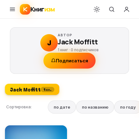
Книг
изм
АВТОР
Jack Moffitt
J
1 книг ·
0
подписчиков
Подписаться
Jack Moffitt
1 кн.
Сортировка:
по дате
по названию
по году