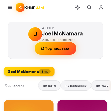
Книг
изм
АВТОР
Joel McNamara
J
2 книг ·
0
подписчиков
Подписаться
Joel McNamara
2 кн.
Сортировка:
по дате
по названию
по году