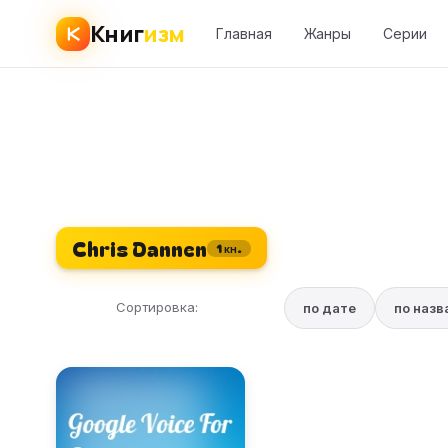
Книг
изм
Главная
Жанры
Серии
Chris Dannen
1 кн.
Сортировка:
по дате
по наз