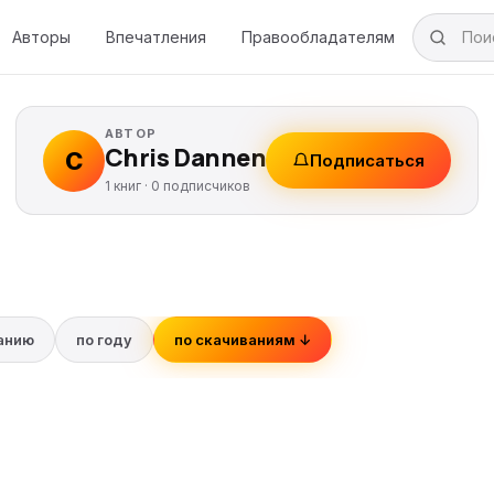
Авторы
Впечатления
Правообладателям
АВТОР
Chris Dannen
C
Подписаться
1 книг ·
0
подписчиков
ванию
по году
по скачиваниям ↓