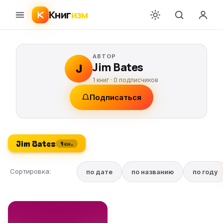
Книг
изм
АВТОР
Jim Bates
J
1 книг ·
0
подписчиков
Подписаться
Jim Bates
1 кн.
Сортировка:
по дате
по названию
по году