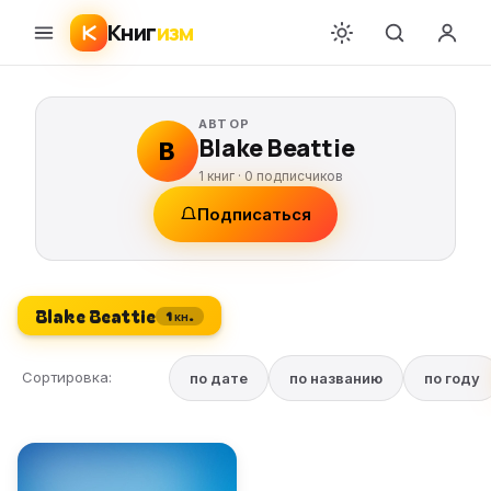
Книг
изм
АВТОР
Blake Beattie
B
1 книг ·
0
подписчиков
Подписаться
Blake Beattie
1 кн.
Сортировка:
по дате
по названию
по году