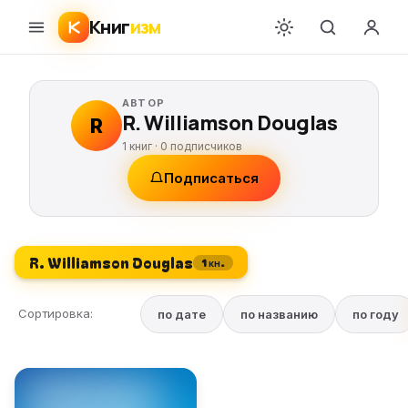
Книг
изм
АВТОР
R. Williamson Douglas
R
1 книг ·
0
подписчиков
Подписаться
R. Williamson Douglas
1 кн.
Сортировка:
по дате
по названию
по году