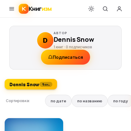
Книг
изм
АВТОР
Dennis Snow
D
1 книг ·
0
подписчиков
Подписаться
Dennis Snow
1 кн.
Сортировка:
по дате
по названию
по году