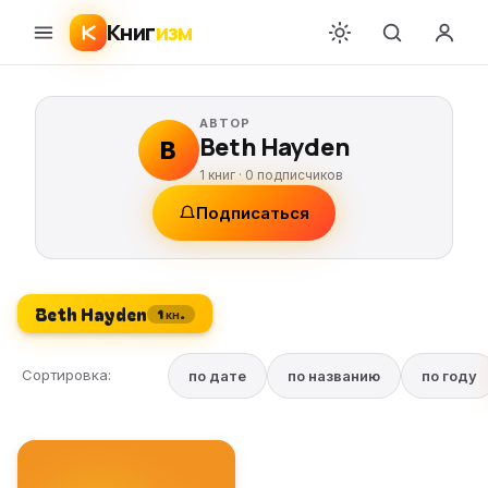
Книг
изм
АВТОР
Beth Hayden
B
1 книг ·
0
подписчиков
Подписаться
Beth Hayden
1 кн.
Сортировка:
по дате
по названию
по году