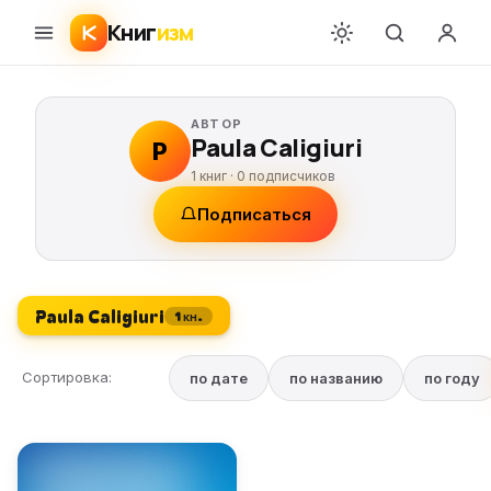
Книг
изм
АВТОР
Paula Caligiuri
P
1 книг ·
0
подписчиков
Подписаться
Paula Caligiuri
1 кн.
Сортировка:
по дате
по названию
по году