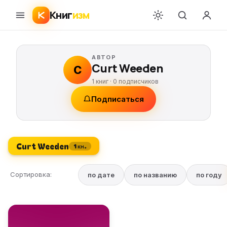
Книг
изм
АВТОР
Curt Weeden
C
1 книг ·
0
подписчиков
Подписаться
Curt Weeden
1 кн.
Сортировка:
по дате
по названию
по году