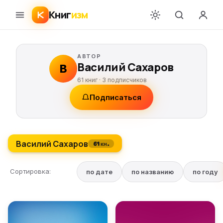
Книг
изм
АВТОР
Василий Сахаров
В
61 книг ·
3
подписчиков
Подписаться
Василий Сахаров
61 кн.
Сортировка:
по дате
по названию
по году