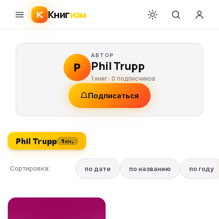
Книг
изм
АВТОР
Phil Trupp
P
1 книг ·
0
подписчиков
Подписаться
Phil Trupp
1 кн.
Сортировка:
по дате
по названию
по году