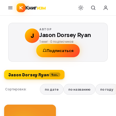
Книг
изм
АВТОР
Jason Dorsey Ryan
J
1 книг ·
0
подписчиков
Подписаться
Jason Dorsey Ryan
1 кн.
Сортировка:
по дате
по названию
по году