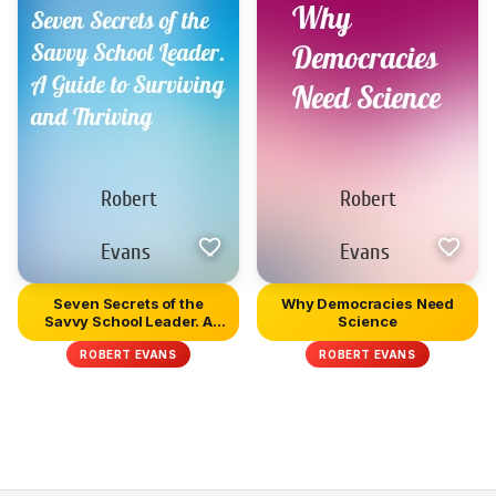
Seven Secrets of the
Why Democracies Need
Savvy School Leader. A
Science
Guide...
ROBERT EVANS
ROBERT EVANS