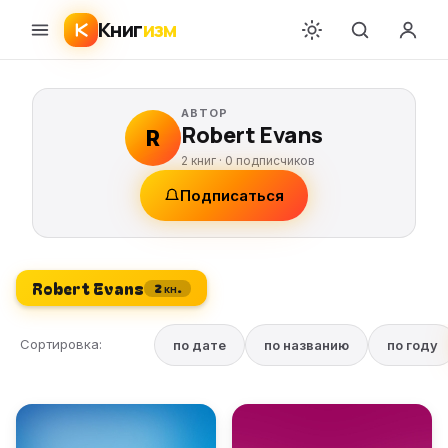
Книг
изм
АВТОР
Robert Evans
R
2 книг ·
0
подписчиков
Подписаться
Robert Evans
2 кн.
Сортировка:
по дате
по названию
по году