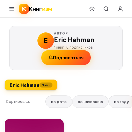
Книг
изм
АВТОР
Eric Hehman
E
1 книг ·
0
подписчиков
Подписаться
Eric Hehman
1 кн.
Сортировка:
по дате
по названию
по году