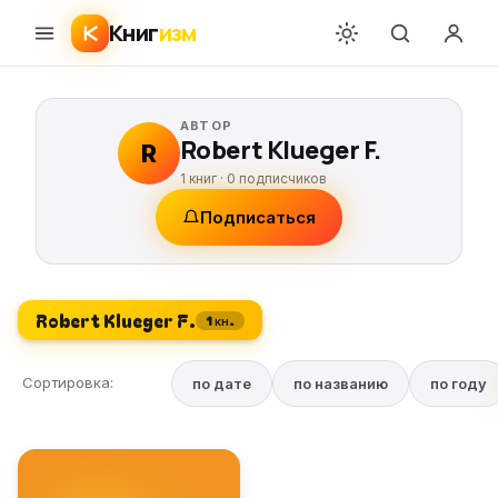
Книг
изм
АВТОР
Robert Klueger F.
R
1 книг ·
0
подписчиков
Подписаться
Robert Klueger F.
1 кн.
Сортировка:
по дате
по названию
по году