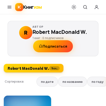
Книг
изм
АВТОР
Robert MacDonald W.
R
1 книг ·
0
подписчиков
Подписаться
Robert MacDonald W.
1 кн.
Сортировка:
по дате
по названию
по году