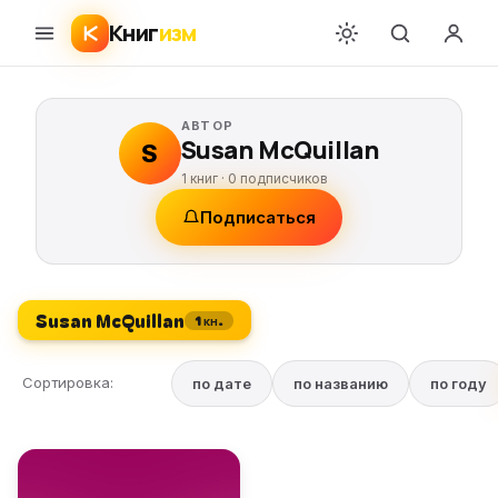
Книг
изм
АВТОР
Susan McQuillan
S
1 книг ·
0
подписчиков
Подписаться
Susan McQuillan
1 кн.
Сортировка:
по дате
по названию
по году