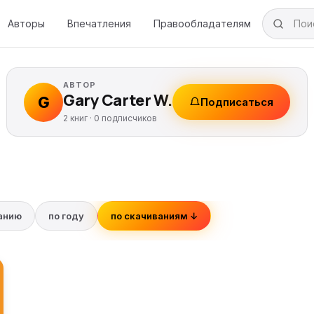
Авторы
Впечатления
Правообладателям
АВТОР
Gary Carter W.
G
Подписаться
2 книг ·
0
подписчиков
ванию
по году
по скачиваниям ↓