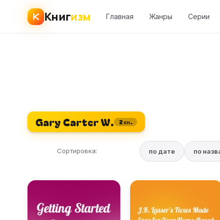
Книг
изм
Главная
Жанры
Серии
Gary Carter W.
2 кн.
Сортировка:
по дате
по наз