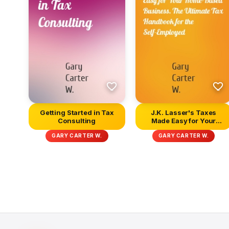
Getting Started in Tax
J.K. Lasser's Taxes
Consulting
Made Easy for Your
Home-Based...
GARY CARTER W.
GARY CARTER W.