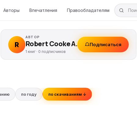
Авторы
Впечатления
Правообладателям
АВТОР
Robert Cooke A.
R
Подписаться
1 книг ·
0
подписчиков
ванию
по году
по скачиваниям ↓