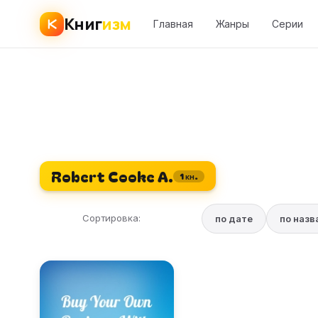
Книг
изм
Главная
Жанры
Серии
Robert Cooke A.
1 кн.
Сортировка:
по дате
по наз