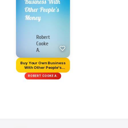
Buy Your Own Business
With Other People's
Money
ROBERT COOKE A.