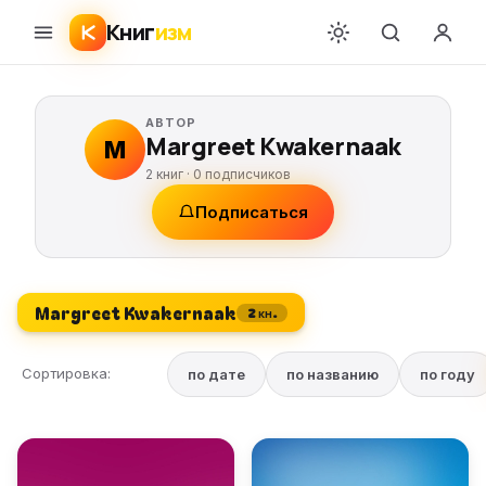
Книг
изм
АВТОР
Margreet Kwakernaak
M
2 книг ·
0
подписчиков
Подписаться
Margreet Kwakernaak
2 кн.
Сортировка:
по дате
по названию
по году