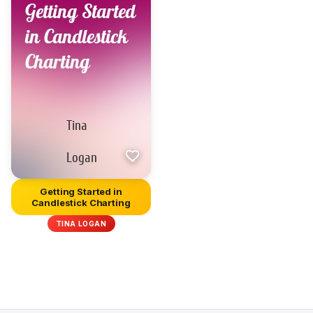
Getting Started in
Candlestick Charting
TINA LOGAN