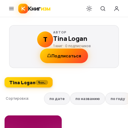
Книг
изм
АВТОР
Tina Logan
T
1 книг ·
0
подписчиков
Подписаться
Tina Logan
1 кн.
Сортировка:
по дате
по названию
по году