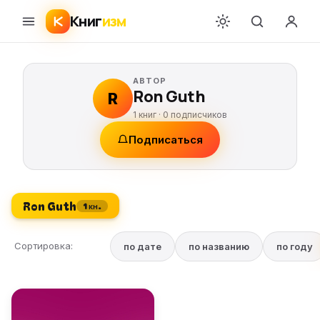
Книг
изм
АВТОР
Ron Guth
R
1 книг ·
0
подписчиков
Подписаться
Ron Guth
1 кн.
Сортировка:
по дате
по названию
по году