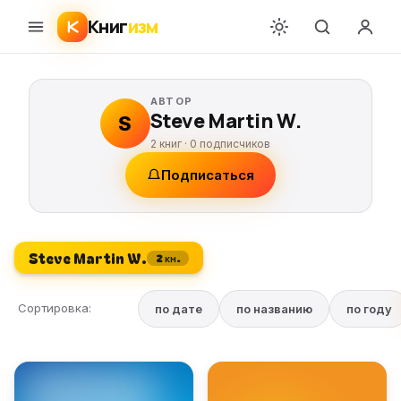
Книг
изм
АВТОР
Steve Martin W.
S
2 книг ·
0
подписчиков
Подписаться
Steve Martin W.
2 кн.
Сортировка:
по дате
по названию
по году