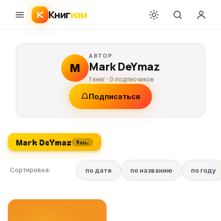
Книг
изм
АВТОР
Mark DeYmaz
M
1 книг ·
0
подписчиков
Подписаться
Mark DeYmaz
1 кн.
Сортировка:
по дате
по названию
по году