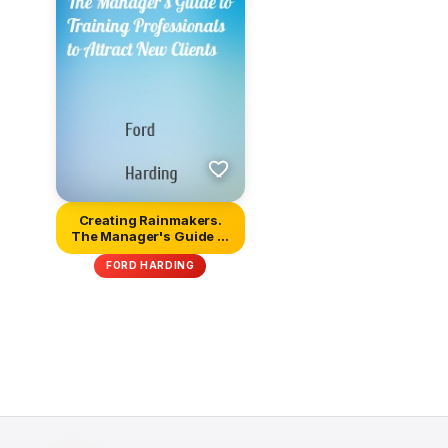
Creating Rainmakers.
The Manager's Guide to
Traini...
FORD HARDING