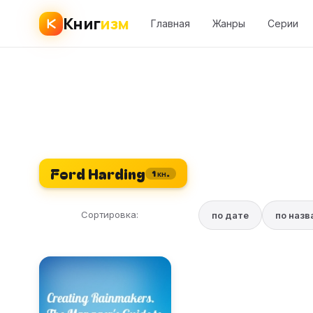
Книг
изм
Главная
Жанры
Серии
Ford Harding
1 кн.
Сортировка:
по дате
по наз