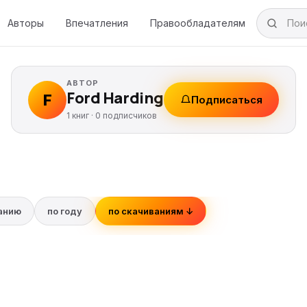
Авторы
Впечатления
Правообладателям
АВТОР
Ford Harding
F
Подписаться
1 книг ·
0
подписчиков
ванию
по году
по скачиваниям ↓