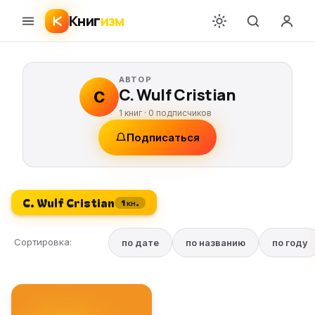
Книг
изм
АВТОР
C. Wulf Cristian
C
1 книг ·
0
подписчиков
Подписаться
C. Wulf Cristian
1 кн.
Сортировка:
по дате
по названию
по году