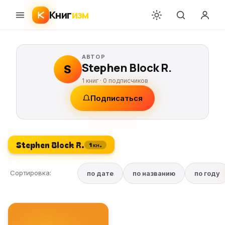
Книг
изм
АВТОР
Stephen Block R.
S
1 книг ·
0
подписчиков
Подписаться
Stephen Block R.
1 кн.
Сортировка:
по дате
по названию
по году