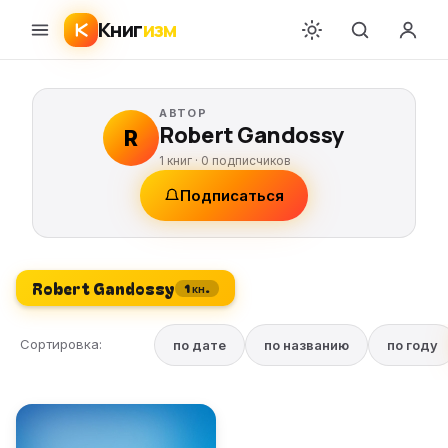
Книг
изм
АВТОР
Robert Gandossy
R
1 книг ·
0
подписчиков
Подписаться
Robert Gandossy
1 кн.
Сортировка:
по дате
по названию
по году