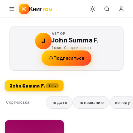
Книг
изм
АВТОР
John Summa F.
J
1 книг ·
0
подписчиков
Подписаться
John Summa F.
1 кн.
Сортировка:
по дате
по названию
по году