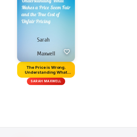
The Price is Wrong.
Understanding What
Makes a Pri...
SARAH MAXWELL