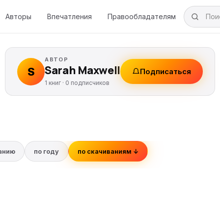
Авторы
Впечатления
Правообладателям
АВТОР
Sarah Maxwell
S
Подписаться
1 книг ·
0
подписчиков
ванию
по году
по скачиваниям ↓