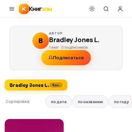
Книг
изм
АВТОР
Bradley Jones L.
B
1 книг ·
0
подписчиков
Подписаться
Bradley Jones L.
1 кн.
Сортировка:
по дате
по названию
по году